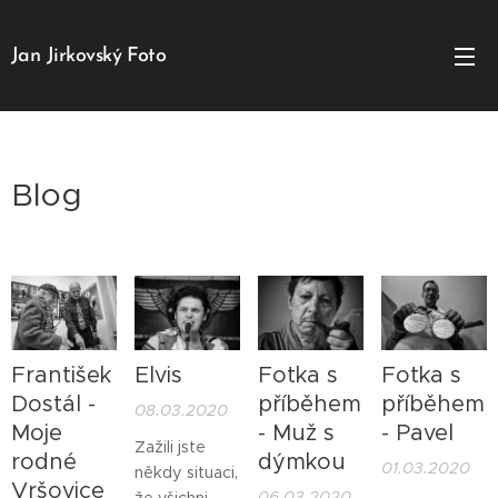
Jan Jirkovský Foto
Blog
František
Elvis
Fotka s
Fotka s
Dostál -
příběhem
příběhem
08.03.2020
Moje
- Muž s
- Pavel
Zažili jste
rodné
dýmkou
01.03.2020
někdy situaci,
Vršovice
06.03.2020
že všichni