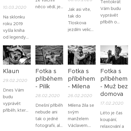
Tentokrát
něco vědí, jen
10.03.2020
Vám budu
Jak asi víte,
vy ne?
vyprávět
tak do
Na sklonku
příběh o
Tloskova
roku 2019
Pavlovi, který
jezdím velice
vyšla kniha
je držitel
rád. Je to
od legendy
zlaté medaile
dáno asi
Pražské
v ping-pongu
hodně i tím,
pouliční
ze
že tam není
fotografie,
SVĚTOVÝCH
nikdy nouze
Františka
LETNÍCH HER
o nějakou
Klaun
Fotka s
Fotka s
Fotka s
Dostála.
SPECIÁLNÍCH
legraci a jen
Protože mě
příběhem
příběhem
příběhem
29.02.2020
OLYMPIÁD
málo kdy
velice zaujala,
- Pilík
- Milena
- Muž bez
ABU DHABI
odtud
Dnes Vám
rozhodnul
domova
28.02.2020
26.02.2020
2019
odtížím aniž
budu
jsem se, že
17.02.2020
bych zde
vyprávět
Vám jí trochu
Dnešní příběh
Milena žila se
nezažil něco
příběh, který
představím.
nebude ani
svým
Léto je čas
humorného.
se mi stal již
tak o jedné
manželem
koupání,
Dnes Vám
před mnoha
fotografii, ale
Václavem.
relaxování a
budu
lety. Myslím,