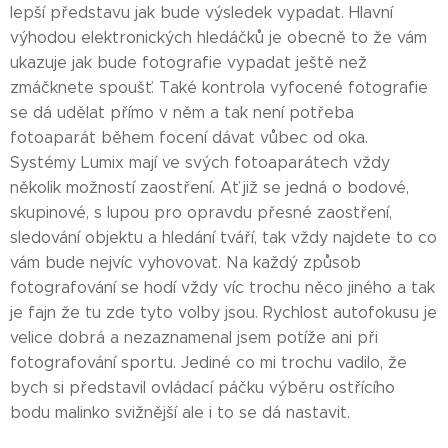
lepší představu jak bude výsledek vypadat. Hlavní
výhodou elektronických hledáčků je obecně to že vám
ukazuje jak bude fotografie vypadat ještě než
zmáčknete spoušť. Také kontrola vyfocené fotografie
se dá udělat přímo v něm a tak není potřeba
fotoaparát během focení dávat vůbec od oka.
Systémy Lumix mají ve svých fotoaparátech vždy
několik možností zaostření. Ať již se jedná o bodové,
skupinové, s lupou pro opravdu přesné zaostření,
sledování objektu a hledání tváří, tak vždy najdete to co
vám bude nejvíc vyhovovat. Na každý způsob
fotografování se hodí vždy víc trochu něco jiného a tak
je fajn že tu zde tyto volby jsou. Rychlost autofokusu je
velice dobrá a nezaznamenal jsem potíže ani při
fotografování sportu. Jediné co mi trochu vadilo, že
bych si představil ovládací páčku výběru ostřícího
bodu malinko svižnější ale i to se dá nastavit.