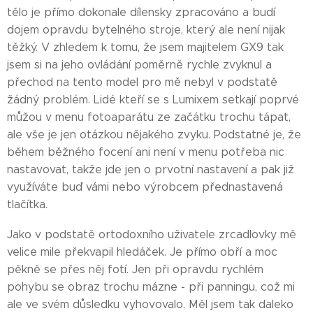
tělo je přímo dokonale dílensky zpracováno a budí
dojem opravdu bytelného stroje, který ale není nijak
těžký. V zhledem k tomu, že jsem majitelem GX9 tak
jsem si na jeho ovládání poměrně rychle zvyknul a
přechod na tento model pro mě nebyl v podstatě
žádný problém. Lidé kteří se s Lumixem setkají poprvé
můžou v menu fotoaparátu ze začátku trochu tápat,
ale vše je jen otázkou nějakého zvyku. Podstatné je, že
během běžného focení ani není v menu potřeba nic
nastavovat, takže jde jen o prvotní nastavení a pak již
využíváte buď vámi nebo výrobcem přednastavená
tlačítka.
Jako v podstatě ortodoxního uživatele zrcadlovky mě
velice mile překvapil hledáček. Je přímo obří a moc
pěkně se přes něj fotí. Jen při opravdu rychlém
pohybu se obraz trochu mázne - při panningu, což mi
ale ve svém důsledku vyhovovalo. Měl jsem tak daleko