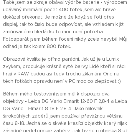
Také jsem se zkraje obával výdrže baterie - výrobcem
udávaný minimální počet 400 fotek jsem ale hravě
dokázal překonat. Je možné že když se fotí přes
displej, tak to číslo bude odpovídat, ale vzhledem k již
zmiňovanému hledáčku to moc není potřeba.
Fotoaparát jsem během focení nikdy zcela nevybil. Můj
odhad je tak kolem 800 fotek.
Obrazová kvalita je přímo parádní. Jak už je u Lumix
zvykem, produkuje krásně syté barvy. Lidé kteří si rádi
hrají v RAW budou asi tedy trochu zklamáni. Ono na
těch fotkách opravdu není v PC moc co zlepšovat :)
Během mého testování jsem měl k dispozici dva
objektivy - Leica DG Vario Elmarit 12-60 F 2,8-4 a Leica
DG Vario - Elmarit 8-18 F 2,8-4. Jako milovník
širokoúhlých záběrů jsem používal převážnou většinu
času 8-18. Jedná se o skvěle kreslící objektiv který nijak
zásadně nedeformuje záběry - jak by se u ohniska 8 už