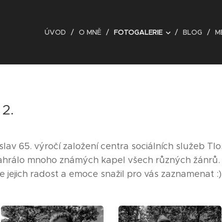
ÚVOD
O MNĚ
FOTOGALERIE
BLOG
M
 2.
oslav 65. výročí založení centra sociálních služeb Tl
ahrálo mnoho známých kapel všech různých žánrů. Zde
 se jejich radost a emoce snažil pro vás zaznamenat :