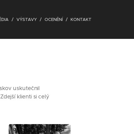
ÉDIA
VÝSTAVY
OCENĚNÍ
KONTAKT
oskov uskutečnil
jší klienti si celý
)