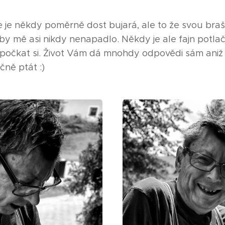
e je někdy poměrně dost bujará, ale to že svou braš
 by mě asi nikdy nenapadlo. Někdy je ale fajn potlač
počkat si. Život Vám dá mnohdy odpovědi sám aniž 
čně ptát :)