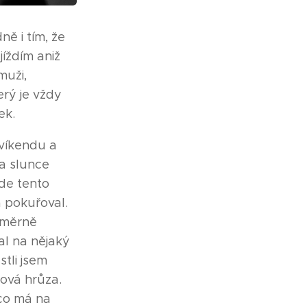
ně i tím, že
íždím aniž
muži,
erý je vždy
ek.
 víkendu a
a slunce
de tento
 pokuřoval.
Poměrně
al na nějaký
stli jsem
ková hrůza.
 co má na