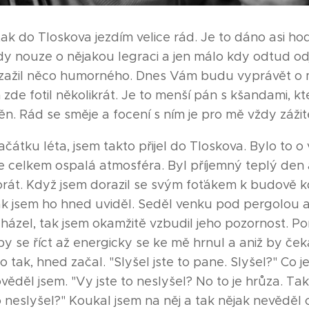
 tak do Tloskova jezdím velice rád. Je to dáno asi hod
dy nouze o nějakou legraci a jen málo kdy odtud odj
zažil něco humorného. Dnes Vám budu vyprávět o 
 zde fotil několikrát. Je to menší pán s kšandami, kt
n. Rád se směje a focení s ním je pro mě vždy zážit
čátku léta, jsem takto přijel do Tloskova. Bylo to o
 celkem ospalá atmosféra. Byl příjemný teplý den 
orát. Když jsem dorazil se svým foťákem k budově k
ak jsem ho hned uviděl. Seděl venku pod pergolou a
cházel, tak jsem okamžitě vzbudil jeho pozornost. 
 by se říct až energicky se ke mě hrnul a aniž by ček
tak, hned začal. "Slyšel jste to pane. Slyšel?" Co je
věděl jsem. "Vy jste to neslyšel? No to je hrůza. Ta
o neslyšel?" Koukal jsem na něj a tak nějak nevěděl