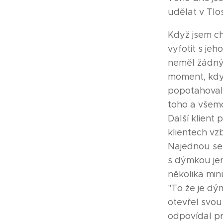
udělat v Tlos
Když jsem ch
vyfotit s je
neměl žádný 
moment, kdy 
popotahoval a
toho a všemo
Další klient 
klientech vz
Najednou se 
s dýmkou jen
několika min
"To že je d
otevřel svou
odpovídal pr