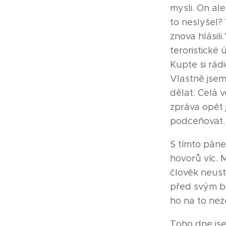
mysli. On al
to neslyšel?
znova hlásili
teroristické 
Kupte si rádi
Vlastně jsem
dělat. Celá 
zpráva opět 
podceňovat.
S tímto pán
hovorů víc. M
člověk neust
před svým ba
ho na to nez
Toho dne js