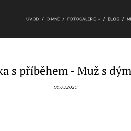
ÚVOD
O MNĚ
FOTOGALERIE
BLOG
M
ka s příběhem - Muž s dý
06.03.2020