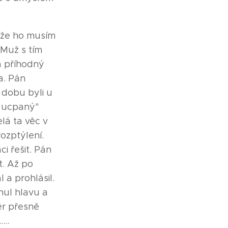
, že ho musím
 Muž s tím
a příhodný
a. Pán
u dobu byli u
o ucpaný"
elá ta věc v
ozptýlení.
i řešit. Pán
t. Až po
a prohlásil.
nul hlavu a
ěr přesně
...