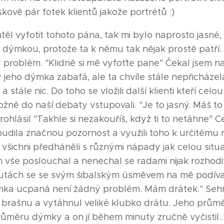
kově pár fotek klientů jakože portrétů :)
těl vyfotit tohoto pána, tak mi bylo naprosto jasné
ho dýmkou, protože ta k němu tak nějak prostě patří.
problém. "Klidně si mě vyfoťte pane" Čekal jsem n
jeho dýmka zabafá, ale ta chvíle stále nepřicházel
 stále nic. Do toho se vložili další klienti kteří celo
žně do naší debaty vstupovali. "Je to jasný. Máš t
prohlásil "Takhle si nezakouříš, když ti to netáhne" C
budila značnou pozornost a využili toho k určitému r
všichni předháněli s různými nápady jak celou situac
 vše poslouchal a nenechal se radami nijak rozhodi
utách se se svým šibalským úsměvem na mě podíval 
ýmka ucpaná není žádný problém. Mám drátek." Seh
 brašnu a vytáhnul veliké klubko drátu. Jeho prům
ůměru dýmky a on jí během minuty zručně vyčistil....