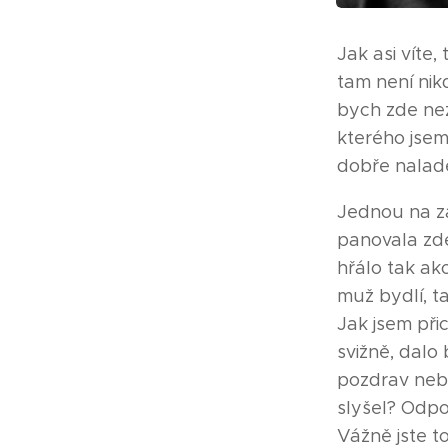
Jak asi víte,
tam není nik
bych zde ne
kterého jsem
dobře naladě
Jednou na za
panovala zde
hřálo tak ak
muž bydlí, t
Jak jsem při
svižně, dalo
pozdrav nebo 
slyšel? Odpo
Vážně jste t