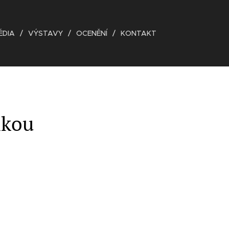
ÉDIA
VÝSTAVY
OCENĚNÍ
KONTAKT
mkou