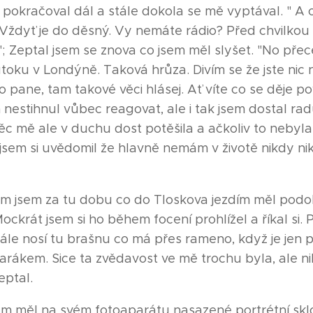
e pokračoval dál a stále dokola se mě vyptával. " A 
 Vždyť je do děsný. Vy nemáte rádio? Před chvilkou
."; Zeptal jsem se znova co jsem měl slyšet. "No pře
útoku v Londýně. Taková hrůza. Divím se že jste nic 
o pane, tam takové věci hlásej. Ať víte co se děje po
 nestihnul vůbec reagovat, ale i tak jsem dostal r
věc mě ale v duchu dost potěšila a ačkoliv to nebyla
jsem si uvědomil že hlavně nemám v životě nikdy ni
em jsem za tu dobu co do Tloskova jezdím měl pod
ockrát jsem si ho během focení prohlížel a říkal si. 
ále nosí tu brašnu co má přes rameno, když je jen 
rákem. Sice ta zvědavost ve mě trochu byla, ale ni
eptal.
em měl na svém fotoaparátu nasazené portrétní sk