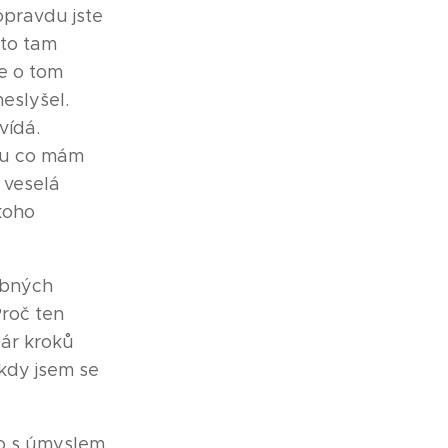
opravdu jste
 to tam
ce o tom
neslyšel.
vídá.
adu co mám
 veselá
koho
obných
Proč ten
pár kroků
kdy jsem se
lo s úmyslem