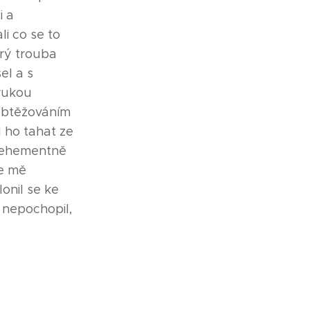
i a
li co se to
arý trouba
el a s
rukou
obtěžováním
 ho tahat ze
 vehementně
ke mě
onil se ke
i nepochopil,