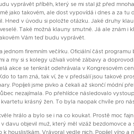
u vyprávět příběh, který se mi stal již před mnoha
 mě jako takovém, ale dost vypovídá i dnes a za tu
. Hned v úvodu si položte otázku. Jaké druhy kla
 veselé. Také možná klauny smutné. Já ale znám i k
takovém Vám teď budu vyprávět.
a jednom firemním večírku. Oficiální část programu b
i a my si s kolegy užívali volné zábavy a doprovo
elá akce se tenkrát odehrávala v Kongresovém cen
do to tam zná, tak ví, že v předsálí jsou takové pro
 bary. Popíjeli jsme pivko a čekali až skončí módní pře
ůbec nezajímala. Po přehlídce následovalo vystou
vartetu krásný žen. To byla naopak chvíle pro nás
věle hrálo a bylo se i na co koukat. Prostě moc fajn
 v davu objevil muž, který měl vizáž bezdomovce a s 
o k houslistkám. Vrávoral vedle nich. Popíjel víno a 