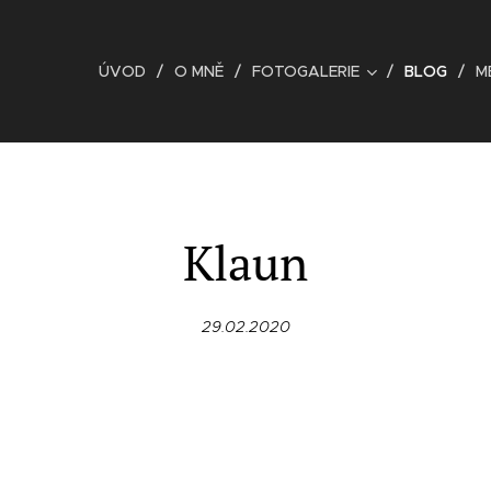
ÚVOD
O MNĚ
FOTOGALERIE
BLOG
M
Klaun
29.02.2020