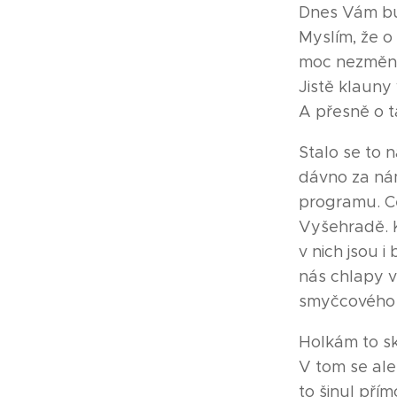
Dnes Vám bud
Myslím, že o
moc nezměnil
Jistě klauny
A přesně o 
Stalo se to n
dávno za nám
programu. C
Vyšehradě. K
v nich jsou i
nás chlapy v
smyčcového k
Holkám to sk
V tom se ale
to šinul přím