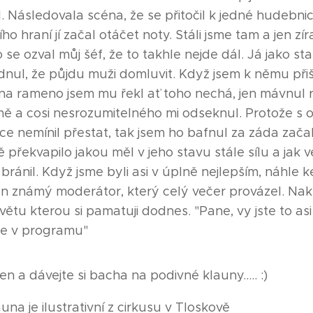
 Následovala scéna, že se přitočil k jedné hudebnic
ího hraní jí začal otáčet noty. Stáli jsme tam a jen zíra
 se ozval můj šéf, že to takhle nejde dál. Já jako st
dnul, že půjdu muži domluvit. Když jsem k němu přiš
na rameno jsem mu řekl ať toho nechá, jen mávnul 
ě a cosi nesrozumitelného mi odseknul. Protože s 
e nemínil přestat, tak jsem ho bafnul za záda začal
ě překvapilo jakou měl v jeho stavu stále sílu a jak
bránil. Když jsme byli asi v úplně nejlepším, náhle 
den známý moderátor, který celý večer provázel. Nakl
větu kterou si pamatuji dodnes. "Pane, vy jste to as
je v programu"
en a dávejte si bacha na podivné klauny..... :)
una je ilustrativní z cirkusu v Tloskově