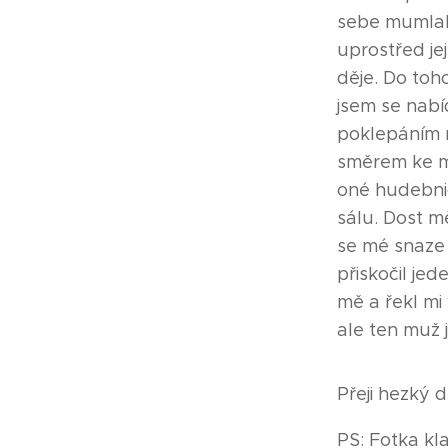
sebe mumlal.
uprostřed jej
děje. Do toho
jsem se nabí
poklepáním 
směrem ke m
oné hudebnic
sálu. Dost m
se mé snaze 
přiskočil je
mě a řekl mi 
ale ten muž 
Přeji hezký d
PS: Fotka kla