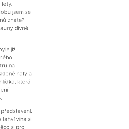
 lety.
 dobu jsem se
unů znáte?
launy divné.
yla již
dného
tru na
sklené haly a
hlídka, která
pení
.
 představení.
lahví vína si
něco si pro